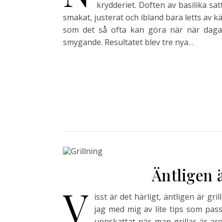
krydderiet. Doften av basilika sa
smakat, justerat och ibland bara letts av kä
som det så ofta kan göra när när dagar
smygande. Resultatet blev tre nya…
Äntligen 
V
isst är det härligt, äntligen är gr
jag med mig av lite tips som passar
uppskattat när man grillar är ar