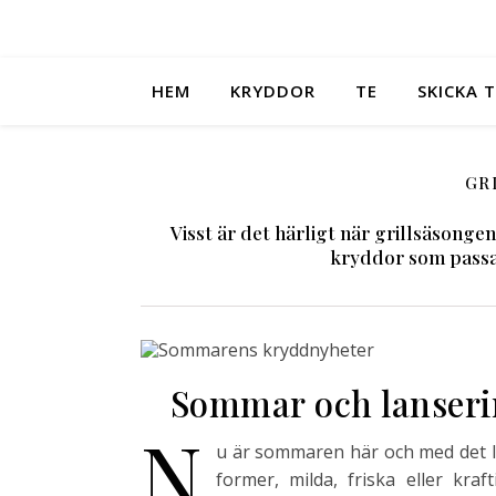
HEM
KRYDDOR
TE
SKICKA T
GR
Visst är det härligt när grillsäsonge
kryddor som passar 
Sommar och lanserin
N
u är sommaren här och med det lan
former, milda, friska eller kra