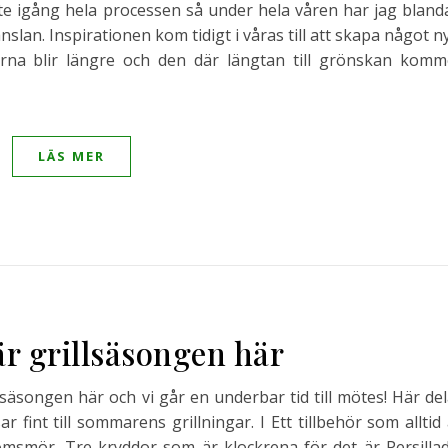
tte igång hela processen så under hela våren har jag blanda
nslan. Inspirationen kom tidigt i våras till att skapa något n
na blir längre och den där längtan till grönskan komm
LÄS MER
är grillsäsongen här
illsäsongen här och vi går en underbar tid till mötes! Här de
 fint till sommarens grillningar. I Ett tillbehör som alltid
omsmör. Tre kryddor som är klockrena för det är Persillad