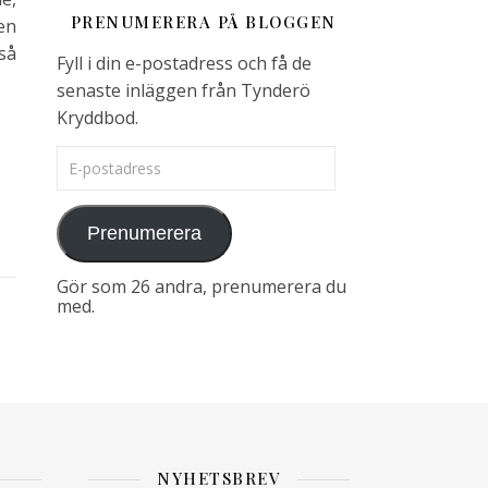
PRENUMERERA PÅ BLOGGEN
en
så
Fyll i din e-postadress och få de
senaste inläggen från Tynderö
Kryddbod.
E-postadress
Prenumerera
Gör som 26 andra, prenumerera du
med.
NYHETSBREV