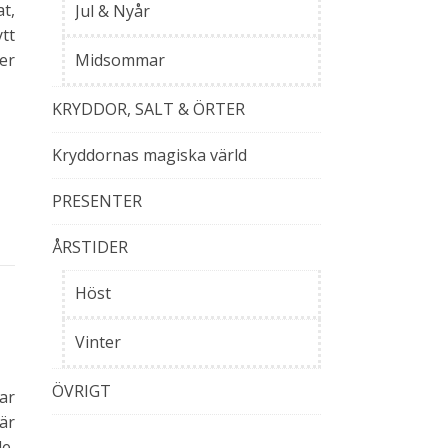
t,
Jul & Nyår
ytt
er
Midsommar
KRYDDOR, SALT & ÖRTER
Kryddornas magiska värld
PRESENTER
ÅRSTIDER
Höst
Vinter
ÖVRIGT
lar
 är
e,