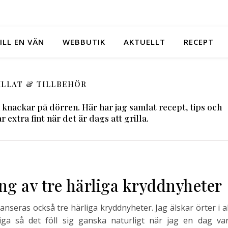
ILL EN VÄN
WEBBUTIK
AKTUELLT
RECEPT
ILLAT & TILLBEHÖR
n knackar på dörren. Här har jag samlat recept, tips och
extra fint när det är dags att grilla.
g av tre härliga kryddnyheter
seras också tre härliga kryddnyheter. Jag älskar örter i al
ftiga så det föll sig ganska naturligt när jag en dag var