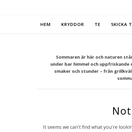
HEM
KRYDDOR
TE
SKICKA T
Sommaren är här och naturen står i
under bar himmel och uppfriskande d
smaker och stunder – från grillkväl
sommar
Not
It seems we can't find what you're looki