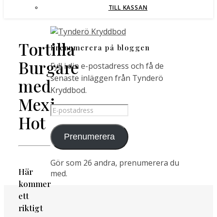
TILL KASSAN
Tortilla
Prenumerera på bloggen
Burgare
Fyll i din e-postadress och få de
senaste inläggen från Tynderö
med
Kryddbod.
Mexi
E-
Hot
postadress
Prenumerera
Gör som 26 andra, prenumerera du
Här
med.
kommer
ett
riktigt