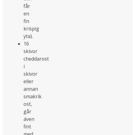
får
en
fin
krispig
yta).
16
skivor
cheddarost
i
skivor
eller
annan
smakrik
ost,
går
även
fint
med