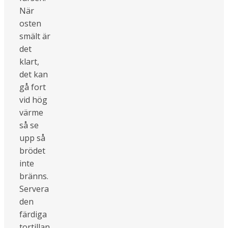
När
osten
smält är
det
klart,
det kan
gå fort
vid hög
värme
så se
upp så
brödet
inte
bränns.
Servera
den
färdiga
tortillan