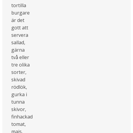
tortilla
burgare
är det
gott att
servera
sallad,
gärna
två eller
tre olika
sorter,
skivad
rödlök,
gurka i
tunna
skivor,
finhackad
tomat,
majs,