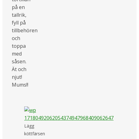
på en
tallrik,
fyll på
tillbehören
och
toppa
med
såsen.
Ät och
njut!
Mums!!
Lägg
köttfärsen