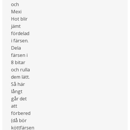
och
Mexi
Hot blir
jämt
fördelad
i färsen.
Dela
färsen i
8 bitar
och rulla
dem lätt.
Så här
långt
går det
att
förbered
(då bör
köttfärsen