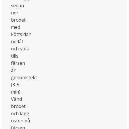
sedan
ner
brödet
med
köttsidan
nedåt
och stek
tills
färsen
är
genomstekt
(3-5
min).
Vänd
brödet
och lägg
osten på
färsen.