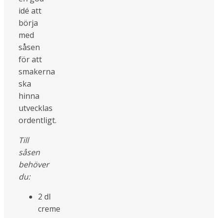
idé att
börja
med
såsen
för att
smakerna
ska
hinna
utvecklas
ordentligt.
Till
såsen
behöver
du:
2 dl
creme