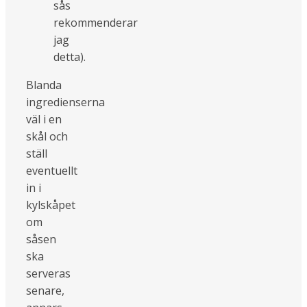
sås
rekommenderar
jag
detta).
Blanda
ingredienserna
väl i en
skål och
ställ
eventuellt
in i
kylskåpet
om
såsen
ska
serveras
senare,