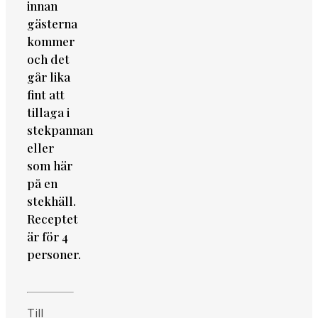
innan
gästerna
kommer
och det
går lika
fint att
tillaga i
stekpannan
eller
som här
på en
stekhäll.
Receptet
är för 4
personer.
Till