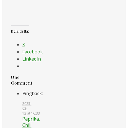
Dela detta:
X
Facebook
LinkedIn
One
Comment
Pingback:
2025-
03-
12 at 16:33
Paprika,
Chili