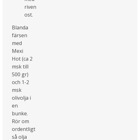
riven
ost.
Blanda
färsen
med
Mexi
Hot (ca 2
msk till
500 gr)
och 1-2
msk
olivolja i
en
bunke.
Rör om
ordentligt
så olja