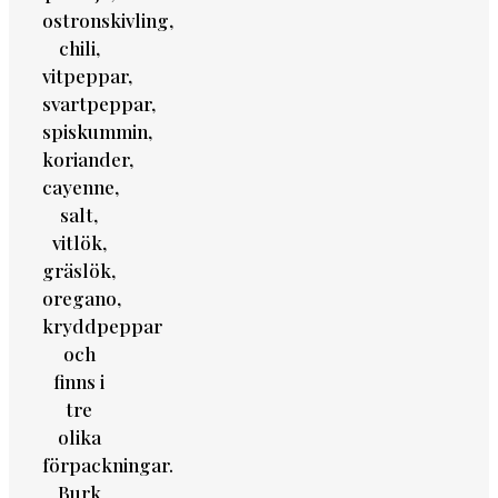
ostronskivling,
chili,
vitpeppar,
svartpeppar,
spiskummin,
koriander,
cayenne,
salt,
vitlök,
gräslök,
oregano,
kryddpeppar
och
finns i
tre
olika
förpackningar.
Burk