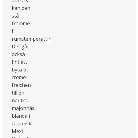
annars
kan den
stå
framme
i
rumstemperatur.
Det går
också
fint att
byta ut
creme
fraichen
till en
neutral
majonnäs,
blanda i
ca 2 msk
Mexi