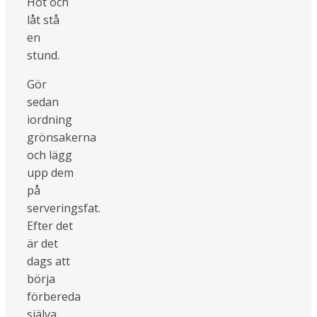
Hot och
låt stå
en
stund.
Gör
sedan
iordning
grönsakerna
och lägg
upp dem
på
serveringsfat.
Efter det
är det
dags att
börja
förbereda
själva