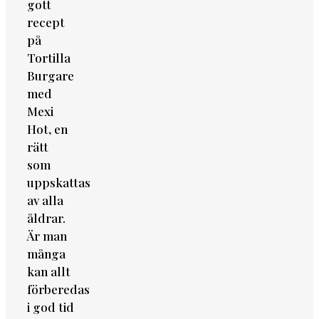
gott
recept
på
Tortilla
Burgare
med
Mexi
Hot, en
rätt
som
uppskattas
av alla
åldrar.
Är man
många
kan allt
förberedas
i god tid