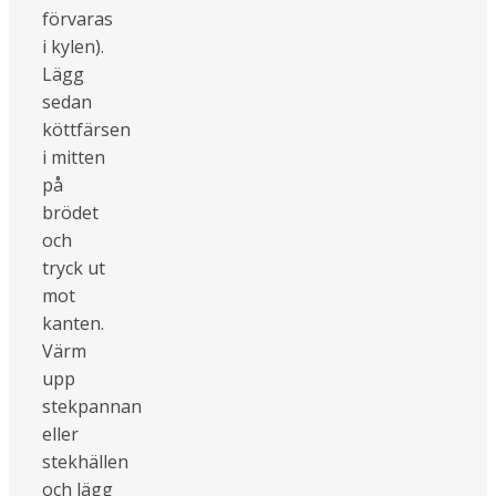
förvaras
i kylen).
Lägg
sedan
köttfärsen
i mitten
på
brödet
och
tryck ut
mot
kanten.
Värm
upp
stekpannan
eller
stekhällen
och lägg