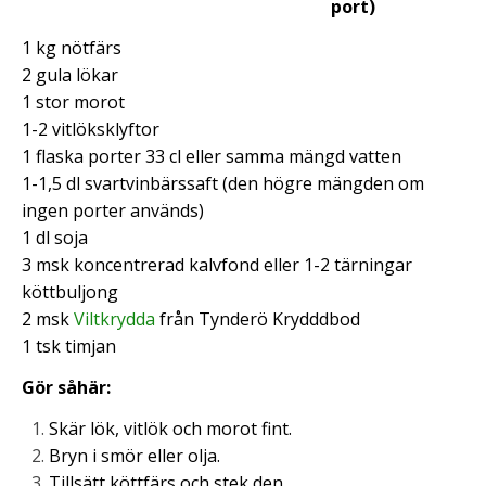
port)
1 kg nötfärs
2 gula lökar
1 stor morot
1-2 vitlöksklyftor
1 flaska porter 33 cl eller samma mängd vatten
1-1,5 dl svartvinbärssaft (den högre mängden om
ingen porter används)
1 dl soja
3 msk koncentrerad kalvfond eller 1-2 tärningar
köttbuljong
2 msk
Viltkrydda
från Tynderö Krydddbod
1 tsk timjan
Gör såhär:
Skär lök, vitlök och morot fint.
Bryn i smör eller olja.
Tillsätt köttfärs och stek den.