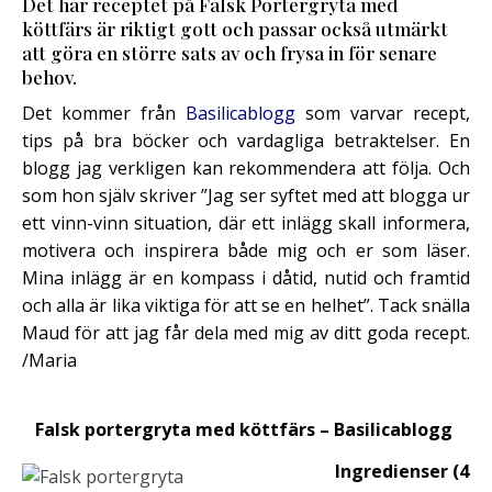
Det här receptet på Falsk Portergryta med
köttfärs är riktigt gott och passar också utmärkt
att göra en större sats av och frysa in för senare
behov.
Det kommer från
Basilicablogg
som varvar recept,
tips på bra böcker och vardagliga betraktelser. En
blogg jag verkligen kan rekommendera att följa. Och
som hon själv skriver ”Jag ser syftet med att blogga ur
ett vinn-vinn situation, där ett inlägg skall informera,
motivera och inspirera både mig och er som läser.
Mina inlägg är en kompass i dåtid, nutid och framtid
och alla är lika viktiga för att se en helhet”. Tack snälla
Maud för att jag får dela med mig av ditt goda recept.
/Maria
I
Falsk portergryta med köttfärs – Basilicablogg
I
Ingredienser (4