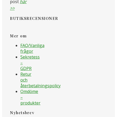
post
här
>>
BUTIKSRECENSIONER
Mer om
FAQ/Vanliga
frågor
Sekretess
–
GDPR
Retur
och
återbetalningspolicy
Omdöme
–
produkter
Nyhetsbrev