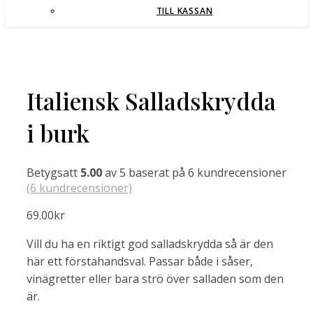
TILL KASSAN
Italiensk Salladskrydda
i burk
Betygsatt
5.00
av 5 baserat på
6
kundrecensioner
(
6
kundrecensioner)
69.00
kr
Vill du ha en riktigt god salladskrydda så är den
här ett förstahandsval. Passar både i såser,
vinägretter eller bara strö över salladen som den
är.