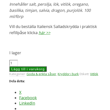
Innehåller salt, persilja, lök, vitlök, oregano,
basilika, timjan, salvia, dragon, purjolök. 100
ml/förp
Vill du beställa Italiensk Salladskrydda i praktisk
refillpåse klicka
här >>
I lager
Italiensk
Salladskrydda
Lägg till i varukorg
i
Kategorier:
Goda & enkla såser
,
Kryddor i burk
Etikett:
Vitlök
burk
Dela detta:
mängd
X
Facebook
LinkedIn