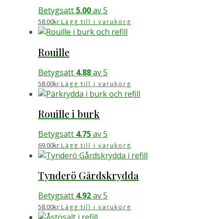
Betygsatt
5.00
av 5
58.00
kr
Lägg till i varukorg
Rouille
Betygsatt
4.88
av 5
58.00
kr
Lägg till i varukorg
Rouille i burk
Betygsatt
4.75
av 5
69.00
kr
Lägg till i varukorg
Tynderö Gårdskrydda
Betygsatt
4.92
av 5
58.00
kr
Lägg till i varukorg