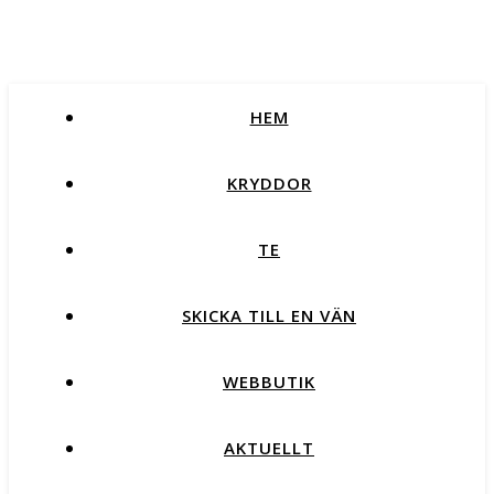
HEM
KRYDDOR
TE
SKICKA TILL EN VÄN
WEBBUTIK
AKTUELLT