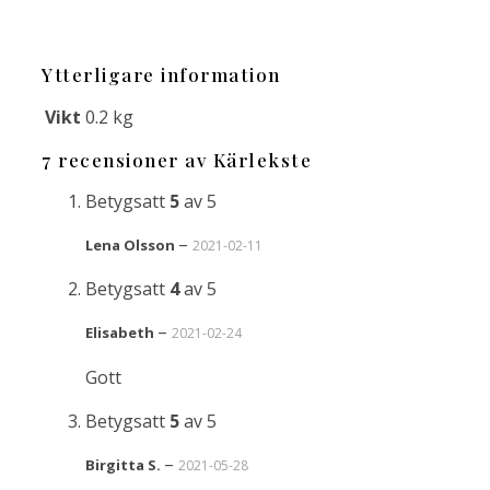
Ytterligare information
Vikt
0.2 kg
7 recensioner av
Kärlekste
Betygsatt
5
av 5
–
Lena Olsson
2021-02-11
Betygsatt
4
av 5
–
Elisabeth
2021-02-24
Gott
Betygsatt
5
av 5
–
Birgitta S.
2021-05-28