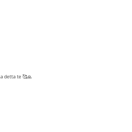
a detta te 🥰🙏