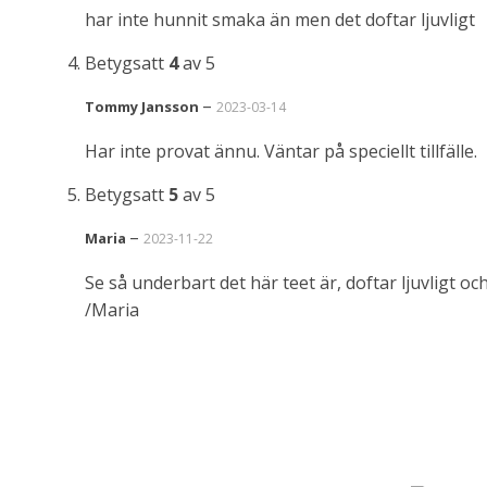
har inte hunnit smaka än men det doftar ljuvligt
Betygsatt
4
av 5
–
Tommy Jansson
2023-03-14
Har inte provat ännu. Väntar på speciellt tillfälle.
Betygsatt
5
av 5
–
Maria
2023-11-22
Se så underbart det här teet är, doftar ljuvligt oc
/Maria