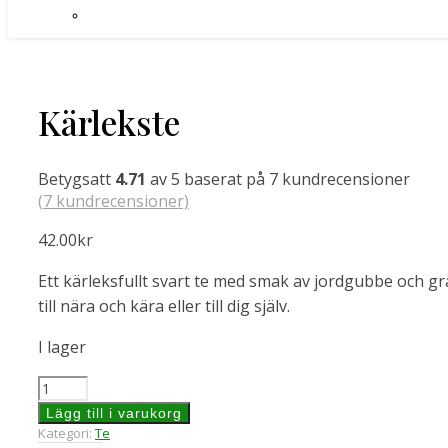
Kärlekste
Betygsatt
4.71
av 5 baserat på
7
kundrecensioner
(
7
kundrecensioner)
42.00
kr
Ett kärleksfullt svart te med smak av jordgubbe och g
till nära och kära eller till dig själv.
I lager
Kärlekste
mängd
Lägg till i varukorg
Kategori:
Te