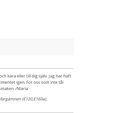
kära eller till dig själv. Jag har haft
timentet igen. För oss som inte tål
a smaken. /Maria
, färgämnen (E120,E160a),