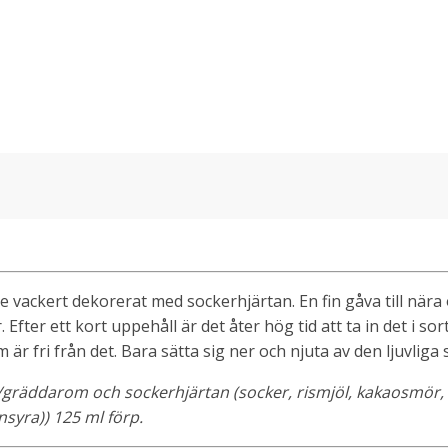
ackert dekorerat med sockerhjärtan. En fin gåva till nära och 
ter ett kort uppehåll är det åter hög tid att ta in det i sor
 är fri från det. Bara sätta sig ner och njuta av den ljuvlig
b/gräddarom och sockerhjärtan (socker, rismjöl, kakaosmör
nsyra)) 125 ml förp.