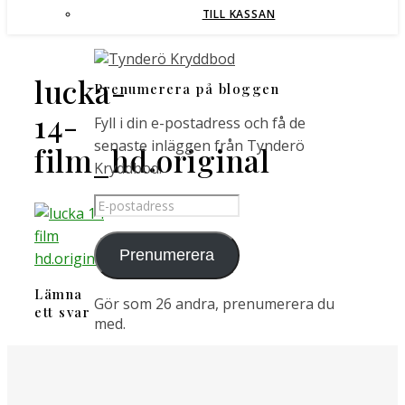
TILL KASSAN
lucka-
Prenumerera på bloggen
14-
Fyll i din e-postadress och få de
senaste inläggen från Tynderö
film_hd.original
Kryddbod.
E-
postadress
Prenumerera
Lämna
Gör som 26 andra, prenumerera du
ett svar
med.