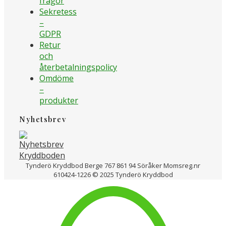
frågor
Sekretess
–
GDPR
Retur
och
återbetalningspolicy
Omdöme
–
produkter
Nyhetsbrev
Tynderö Kryddbod Berge 767 861 94 Söråker Momsreg.nr
610424-1226 © 2025 Tynderö Kryddbod