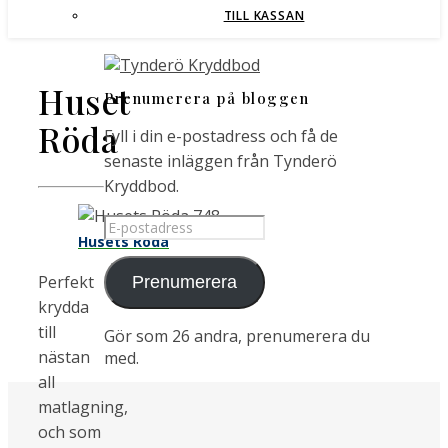
TILL KASSAN
Huset
Prenumerera på bloggen
Röda
Fyll i din e-postadress och få de
senaste inläggen från Tynderö
Kryddbod.
E-
Husets Röda
postadress
​Perfekt
Prenumerera
krydda
till
Gör som 26 andra, prenumerera du
nästan
med.
all
matlagning,
och som