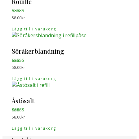
Rouille
Betygsatt
58.00
kr
4.88
av 5
Lägg till i varukorg
Söråkerblandning
Betygsatt
58.00
kr
4.88
av 5
Lägg till i varukorg
Åstösalt
Betygsatt
58.00
kr
4.89
av 5
Lägg till i varukorg