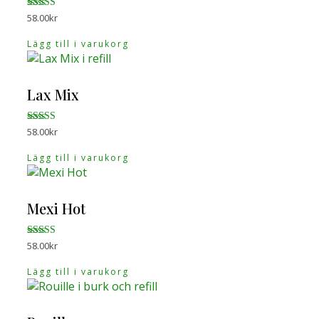
Betygsatt
58.00
kr
4.90
av 5
Lägg till i varukorg
Lax Mix
Betygsatt
58.00
kr
4.71
av 5
Lägg till i varukorg
Mexi Hot
Betygsatt
58.00
kr
5.00
av 5
Lägg till i varukorg