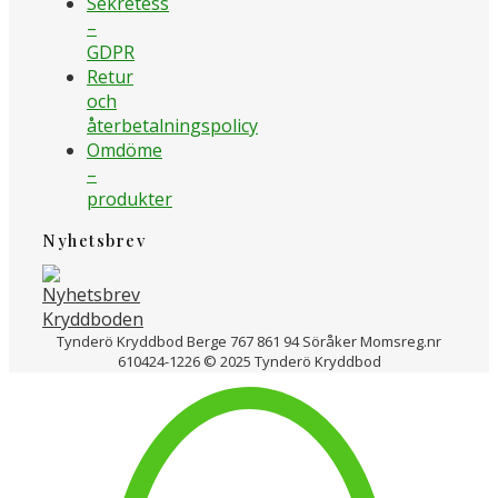
Sekretess
–
GDPR
Retur
och
återbetalningspolicy
Omdöme
–
produkter
Nyhetsbrev
Tynderö Kryddbod Berge 767 861 94 Söråker Momsreg.nr
610424-1226 © 2025 Tynderö Kryddbod