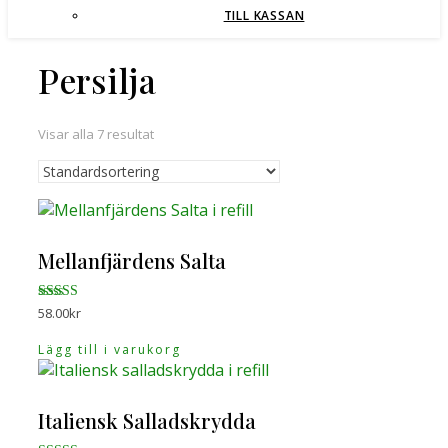
TILL KASSAN
Persilja
Visar alla 7 resultat
Mellanfjärdens Salta
Betygsatt
58.00
kr
5.00
av 5
Lägg till i varukorg
Italiensk Salladskrydda