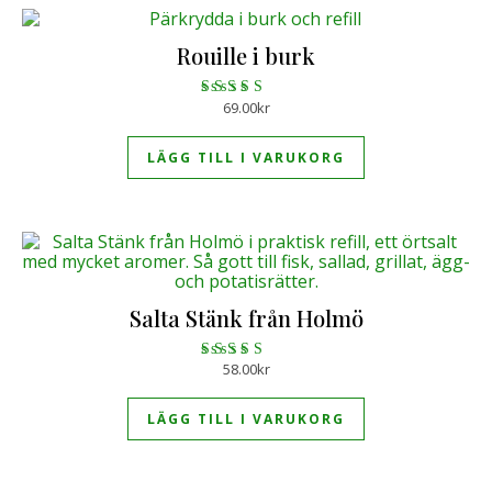
Rouille i burk
69.00
kr
Betygsatt
4.75
av 5
LÄGG TILL I VARUKORG
Salta Stänk från Holmö
58.00
kr
Betygsatt
4.60
av 5
LÄGG TILL I VARUKORG