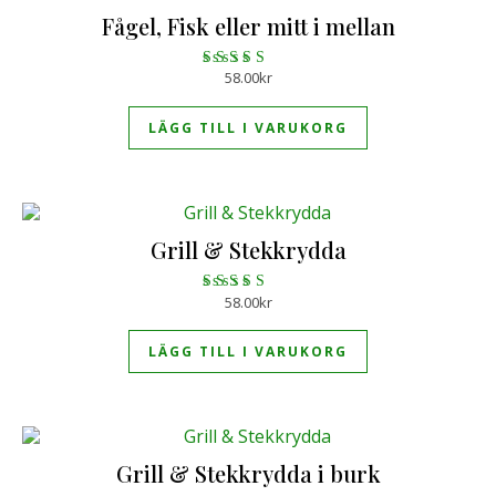
Fågel, Fisk eller mitt i mellan
58.00
kr
Betygsatt
4.56
av 5
LÄGG TILL I VARUKORG
Grill & Stekkrydda
58.00
kr
Betygsatt
4.33
av 5
LÄGG TILL I VARUKORG
Grill & Stekkrydda i burk