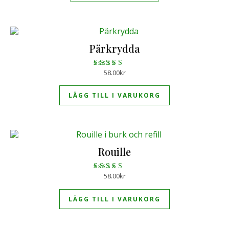
Pärkrydda
58.00
kr
Betygsatt
5.00
av 5
LÄGG TILL I VARUKORG
Rouille
58.00
kr
Betygsatt
4.88
av 5
LÄGG TILL I VARUKORG