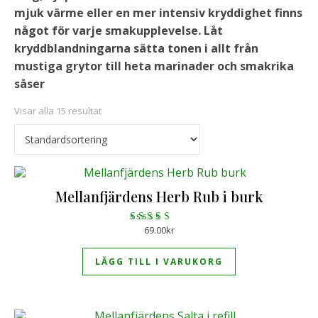
mjuk värme eller en mer intensiv kryddighet finns
något för varje smakupplevelse. Låt
kryddblandningarna sätta tonen i allt från
mustiga grytor till heta marinader och smakrika
såser
Visar alla 15 resultat
Mellanfjärdens Herb Rub i burk
69.00
kr
Betygsatt
5.00
av 5
LÄGG TILL I VARUKORG