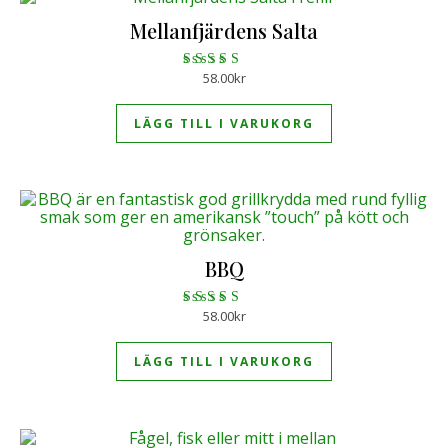
Mellanfjärdens Salta
58.00
kr
Betygsatt
5.00
av 5
LÄGG TILL I VARUKORG
BBQ
58.00
kr
Betygsatt
5.00
av 5
LÄGG TILL I VARUKORG