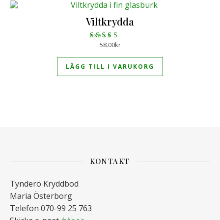
Viltkrydda
58.00
kr
Betygsatt
4.67
av 5
LÄGG TILL I VARUKORG
KONTAKT
Tynderö Kryddbod
Maria Österborg
Telefon 070-99 25 763