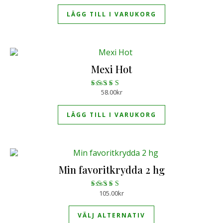
4.71
av 5
LÄGG TILL I VARUKORG
Mexi Hot
58.00
kr
Betygsatt
5.00
av 5
LÄGG TILL I VARUKORG
Min favoritkrydda 2 hg
105.00
kr
Betygsatt
Den här produkten 
4.96
av 5
VÄLJ ALTERNATIV