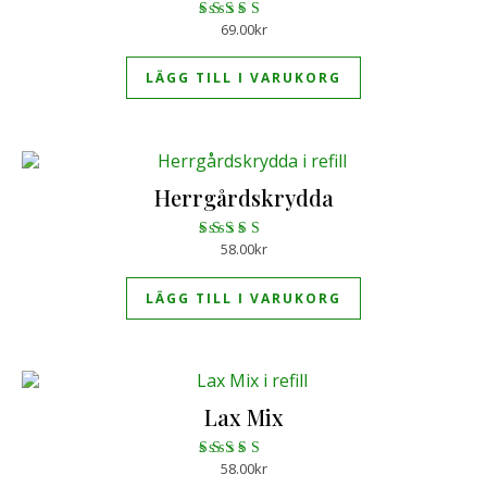
69.00
kr
Betygsatt
4.87
av 5
LÄGG TILL I VARUKORG
Herrgårdskrydda
58.00
kr
Betygsatt
4.71
av 5
LÄGG TILL I VARUKORG
Lax Mix
58.00
kr
Betygsatt