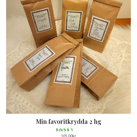
Min favoritkrydda 2 hg
105.00
kr
Betygsatt