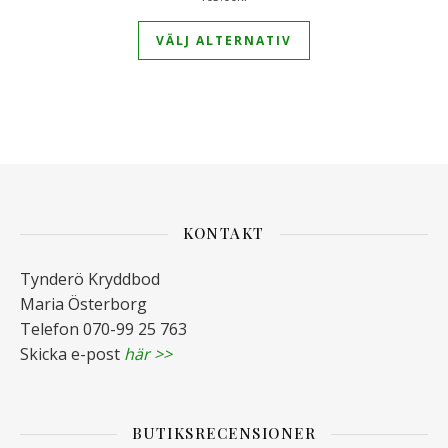
Den här produkten 
4.96
av 5
VÄLJ ALTERNATIV
KONTAKT
Tynderö Kryddbod
Maria Österborg
Telefon 070-99 25 763
Skicka e-post
här >>
BUTIKSRECENSIONER