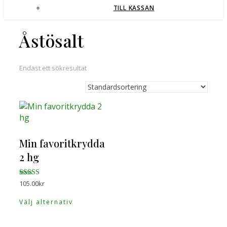
TILL KASSAN
Åstösalt
Endast ett sökresultat
Min favoritkrydda
2 hg
Betygsatt
105.00
kr
4.96
Den
av 5
Välj alternativ
här
produkten