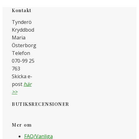
har
flera
Kontakt
varianter.
Tynderö
De
olika
Kryddbod
alternativen
Maria
kan
Österborg
väljas
Telefon
på
070-99 25
produktsidan
763
Skicka e-
post
här
>>
BUTIKSRECENSIONER
Mer om
FAQ/Vanliga