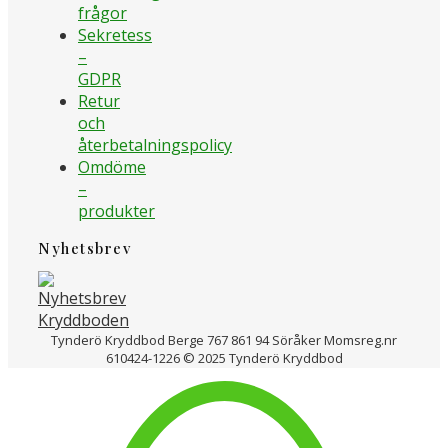
frågor
Sekretess
–
GDPR
Retur
och
återbetalningspolicy
Omdöme
–
produkter
Nyhetsbrev
Tynderö Kryddbod Berge 767 861 94 Söråker Momsreg.nr
610424-1226 © 2025 Tynderö Kryddbod