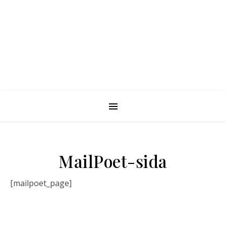
MailPoet-sida
[mailpoet_page]